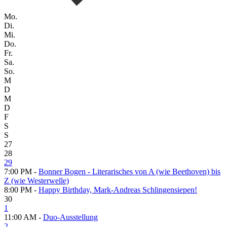
Mo.
Di.
Mi.
Do.
Fr.
Sa.
So.
M
D
M
D
F
S
S
27
28
29
7:00 PM -
Bonner Bogen - Literarisches von A (wie Beethoven) bis
Z (wie Westerwelle)
8:00 PM -
Happy Birthday, Mark-Andreas Schlingensiepen!
30
1
11:00 AM -
Duo-Ausstellung
2