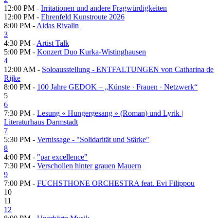
12:00 PM -
Irritationen und andere Fragwürdigkeiten
12:00 PM -
Ehrenfeld Kunstroute 2026
8:00 PM -
Aidas Rivalin
3
4:30 PM -
Artist Talk
5:00 PM -
Konzert Duo Kurka-Wistinghausen
4
12:00 AM -
Soloausstellung - ENTFALTUNGEN von Catharina de
Rijke
8:00 PM -
100 Jahre GEDOK – „Künste · Frauen · Netzwerk“
5
6
7:30 PM -
Lesung « Hungergesang » (Roman) und Lyrik |
Literaturhaus Darmstadt
7
5:30 PM -
Vernissage - "Solidarität und Stärke"
8
4:00 PM -
"par excellence"
7:30 PM -
Verschollen hinter grauen Mauern
9
7:00 PM -
FUCHSTHONE ORCHESTRA feat. Evi Filippou
10
11
12