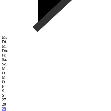
Mo.
Di.
Mi.
Do.
Fr.
Sa.
So.
M
D
M
D
F
S
S
27
28
29