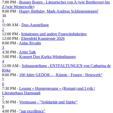
7:00 PM -
Bonner Bogen - Literarisches von A (wie Beethoven) bis
Z (wie Westerwelle)
8:00 PM -
Happy Birthday, Mark-Andreas Schlingensiepen!
30
1
11:00 AM -
Duo-Ausstellung
2
12:00 PM -
Irritationen und andere Fragwürdigkeiten
12:00 PM -
Ehrenfeld Kunstroute 2026
8:00 PM -
Aidas Rivalin
3
4:30 PM -
Artist Talk
5:00 PM -
Konzert Duo Kurka-Wistinghausen
4
12:00 AM -
Soloausstellung - ENTFALTUNGEN von Catharina de
Rijke
8:00 PM -
100 Jahre GEDOK – „Künste · Frauen · Netzwerk“
5
6
7:30 PM -
Lesung « Hungergesang » (Roman) und Lyrik |
Literaturhaus Darmstadt
7
5:30 PM -
Vernissage - "Solidarität und Stärke"
8
4:00 PM -
"par excellence"