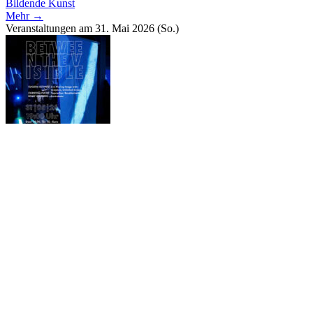
Bildende Kunst
Mehr →
Veranstaltungen am 31. Mai 2026 (So.)
Between the Visible
31. Mai 2026 (So.)
19:00 - 21:00 Uhr
Musik
Mehr →
Newsletter
Auf dem Laufenden bleiben,
→ Newsletter abonnieren!
Hier geht’s zum
→ Newsletter-Archiv