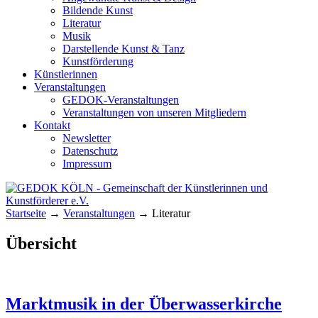
Bildende Kunst
Literatur
Musik
Darstellende Kunst & Tanz
Kunstförderung
Künstlerinnen
Veranstaltungen
GEDOK-Veranstaltungen
Veranstaltungen von unseren Mitgliedern
Kontakt
Newsletter
Datenschutz
Impressum
GEDOK KÖLN
Gemeinschaft der Künstlerinnen und
Startseite
→
Veranstaltungen
→
Literatur
Kunstförderer e.V.
Übersicht
Marktmusik in der Überwasserkirche