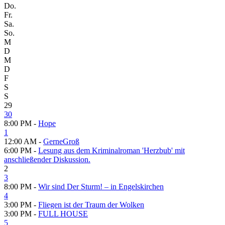
Do.
Fr.
Sa.
So.
M
D
M
D
F
S
S
29
30
8:00 PM -
Hope
1
12:00 AM -
GerneGroß
6:00 PM -
Lesung aus dem Kriminalroman 'Herzbub' mit
anschließender Diskussion.
2
3
8:00 PM -
Wir sind Der Sturm! – in Engelskirchen
4
3:00 PM -
Fliegen ist der Traum der Wolken
3:00 PM -
FULL HOUSE
5