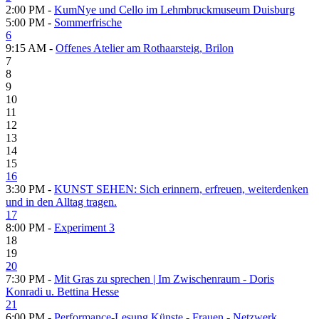
2:00 PM -
KumNye und Cello im Lehmbruckmuseum Duisburg
5:00 PM -
Sommerfrische
6
9:15 AM -
Offenes Atelier am Rothaarsteig, Brilon
7
8
9
10
11
12
13
14
15
16
3:30 PM -
KUNST SEHEN: Sich erinnern, erfreuen, weiterdenken
und in den Alltag tragen.
17
8:00 PM -
Experiment 3
18
19
20
7:30 PM -
Mit Gras zu sprechen | Im Zwischenraum - Doris
Konradi u. Bettina Hesse
21
6:00 PM -
Performance-Lesung Künste - Frauen - Netzwerk