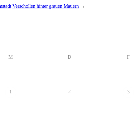
mstadt
Verschollen hinter grauen Mauern
→
M
D
F
2
1
3