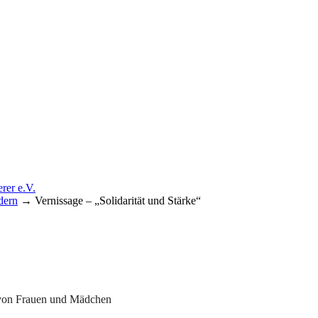
dern
→
Vernissage – „Solidarität und Stärke“
förderer e.V.
e von Frauen und Mädchen