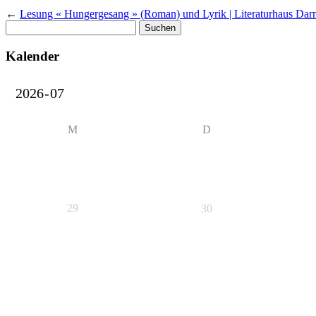
←
Lesung « Hungergesang » (Roman) und Lyrik | Literaturhaus Dar
Suchen
nach:
Kalender
M
D
29
30