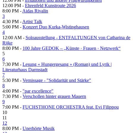
12:00 PM -
Irritationen und andere Fragwürdigkeiten
12:00 PM -
Ehrenfeld Kunstroute 2026
8:00 PM -
Aidas Rivalin
3
4:30 PM -
Artist Talk
5:00 PM -
Konzert Duo Kurka-Wistinghausen
4
12:00 AM -
Soloausstellung - ENTFALTUNGEN von Catharina de
Rijke
8:00 PM -
100 Jahre GEDOK – „Künste · Frauen · Netzwerk“
5
6
7:30 PM -
Lesung « Hungergesang » (Roman) und Lyrik |
Literaturhaus Darmstadt
7
5:30 PM -
Vernissage - "Solidarität und Stärke"
8
4:00 PM -
"par excellence"
7:30 PM -
Verschollen hinter grauen Mauern
9
7:00 PM -
FUCHSTHONE ORCHESTRA feat. Evi Filippou
10
11
12
8:00 PM -
Unerhörte Musik