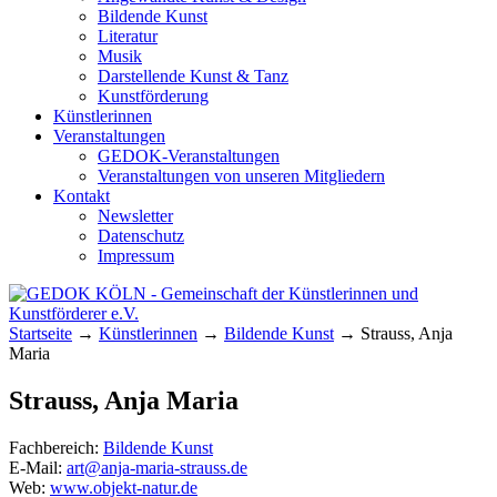
Bildende Kunst
Literatur
Musik
Darstellende Kunst & Tanz
Kunstförderung
Künstlerinnen
Veranstaltungen
GEDOK-Veranstaltungen
Veranstaltungen von unseren Mitgliedern
Kontakt
Newsletter
Datenschutz
Impressum
GEDOK KÖLN
Gemeinschaft der Künstlerinnen und
Startseite
→
Künstlerinnen
→
Bildende Kunst
→
Strauss, Anja
Kunstförderer e.V.
Maria
Strauss, Anja Maria
Fachbereich:
Bildende Kunst
E-Mail:
art@anja-maria-strauss.de
Web:
www.objekt-natur.de