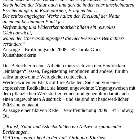
Schönheiten der Natur auch und gerade in den eher unscheinbaren
Erscheinungen: in Rosendornen, Fragmenten…
Die zeitlos angelegten Werke halten den Kreislauf der Natur
an einem bestimmten Punkt fest.
Verfremdung und Widererkennbarkeit bilden ein reizvolles
Gleichgewicht,
wobei der Überraschungseffekt die Sichtweise des Betrachters
verändert.“
Auszüge – Eröffnungsrede 2008 – © Carola Gries –
Kunsthistorikerin
Der Betrachter meiner Arbeiten muss sich von den Eindrücken
„einfangen“ lassen, Begeisterung empfinden und andere, für ihn
selbst ungewohnte Wertigkeiten entdecken.
Werfen wir einen Blick auf Ihre Arbeiten: Sie sind von einer
expressiven Radikalität, sie lassen ungewohnte Umgangsweisen mit
dem pflanzlichen Werkstoff erkennen und geben ihm damit auch
einen ungewohnten Ausdruck – und sie sind mit handwerklicher
Präzision gemacht.
Auszüge einer fiktiven Rede – Veröffentlichung 2009 – © Ludwig
Ott
„ Kunst, Natur und Ästhetik bilden ein Netzwerk spannender
Beziehungen.
Viel Transparenz liegt in der Luft. Ordnung, Klarheit,