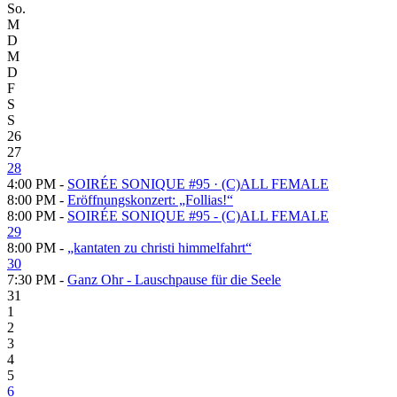
So.
M
D
M
D
F
S
S
26
27
28
4:00 PM -
SOIRÉE SONIQUE #95 · (C)ALL FEMALE
8:00 PM -
Eröffnungskonzert: „Follias!“
8:00 PM -
SOIRÉE SONIQUE #95 - (C)ALL FEMALE
29
8:00 PM -
„kantaten zu christi himmelfahrt“
30
7:30 PM -
Ganz Ohr - Lauschpause für die Seele
31
1
2
3
4
5
6