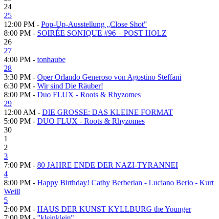
24
25
12:00 PM -
Pop-Up-Ausstellung „Close Shot"
8:00 PM -
SOIRÉE SONIQUE #96 – POST HOLZ
26
27
4:00 PM -
tonhaube
28
3:30 PM -
Oper Orlando Generoso von Agostino Steffani
6:30 PM -
Wir sind Die Räuber!
8:00 PM -
Duo FLUX - Roots & Rhyzomes
29
12:00 AM -
DIE GROSSE: DAS KLEINE FORMAT
5:00 PM -
DUO FLUX - Roots & Rhyzomes
30
1
2
3
7:00 PM -
80 JAHRE ENDE DER NAZI-TYRANNEI
4
8:00 PM -
Happy Birthday! Cathy Berberian - Luciano Berio - Kurt
Weill
5
2:00 PM -
HAUS DER KUNST KYLLBURG the Younger
7:00 PM -
"kleinklein"