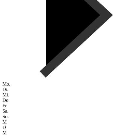
Mo.
Di.
Mi.
Do.
Fr.
Sa.
So.
M
D
M