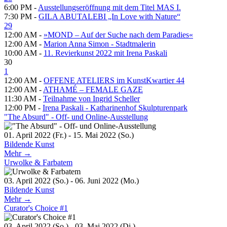
6:00 PM -
Ausstellungseröffnung mit dem Titel MAS I.
7:30 PM -
GILA ABUTALEBI „In Love with Nature“
29
12:00 AM -
»MOND – Auf der Suche nach dem Paradies«
12:00 AM -
Marion Anna Simon - Stadtmalerin
10:00 AM -
11. Revierkunst 2022 mit Irena Paskali
30
1
12:00 AM -
OFFENE ATELIERS im KunstKwartier 44
12:00 AM -
ATHAMÉ – FEMALE GAZE
11:30 AM -
Teilnahme von Ingrid Scheller
12:00 PM -
Irena Paskali - Katharinenhof Skulpturenpark
"The Absurd" - Off- und Online-Ausstellung
01. April 2022 (Fr.) - 15. Mai 2022 (So.)
Bildende Kunst
Mehr →
Urwolke & Farbatem
03. April 2022 (So.) - 06. Juni 2022 (Mo.)
Bildende Kunst
Mehr →
Curator's Choice #1
03. April 2022 (So.) - 03. Mai 2022 (Di.)