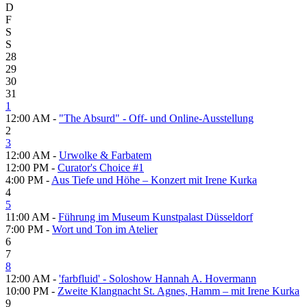
D
F
S
S
28
29
30
31
1
12:00 AM -
"The Absurd" - Off- und Online-Ausstellung
2
3
12:00 AM -
Urwolke & Farbatem
12:00 PM -
Curator's Choice #1
4:00 PM -
Aus Tiefe und Höhe – Konzert mit Irene Kurka
4
5
11:00 AM -
Führung im Museum Kunstpalast Düsseldorf
7:00 PM -
Wort und Ton im Atelier
6
7
8
12:00 AM -
'farbfluid' - Soloshow Hannah A. Hovermann
10:00 PM -
Zweite Klangnacht St. Agnes, Hamm – mit Irene Kurka
9