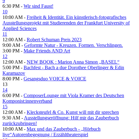
9
6:30 PM -
Wir sind Faust!
10
10:00 AM -
Freiheit & Identität. Ein künstlerisch-fotografisches
Ausstellungsprojekt mit Studierenden der Frankfurt University of
Applied Sciences
11
12:00 AM -
Robert Schuman Preis 2023
9:00 AM -
Geformte Natur - Kreuzen. Formen. Verschlingen.
3:00 PM -
Make Friends AND Art
12
12:00 AM -
NEW BOOK : Marion Anna Simon „BASEL“
5:00 PM -
Bachfest - Bach a due Dorothee Oberlinger & Edin
Karamazov
8:00 PM -
Gesangsduo VOICE & VOICE
13
14
6:00 PM -
ComposerLounge mit Viola Kramer des Deutschen
Komponist:innenverband
15
12:00 AM -
Klecksteufel & Co. Kunst will mit dir sprechen
9:30 AM -
Ausstellungseröffnung: Hilf mir das Zauberbuch
zurückzubringen!
10:00 AM -
Max und das Zauberbuch - „Hörbuch
live“Autorenbegegnung / Erzähltheaterspiel