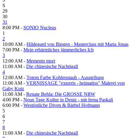
S
29
30
31
8:00 PM -
SONIQ Nucleus
1
2
10:00 AM -
Hildegard von Bingen - Masterclass mit Maria Jonas
7:00 PM -
Mein erbärmliches jämmerliches Ich
3
12:00 AM -
Memento mori
11:00 AM -
Die chinesische Nachtigall
4
12:00 AM -
Totem Farbe Kohlenstaub - Ausstellung
11:00 AM -
VERNISSAGE "extorris - heimatlos" Malerei von
Gaby Kutz
11:00 AM -
Renate Behla: Die GROSSE NRW
4:00 PM -
Neun Tage Kultur in Deutz - mit Irena Paskali
6:00 PM -
Westöstliche Diven & Bärbel Hofmann
5
6
7
8
11:00 AM -
Die chinesische Nachtigall