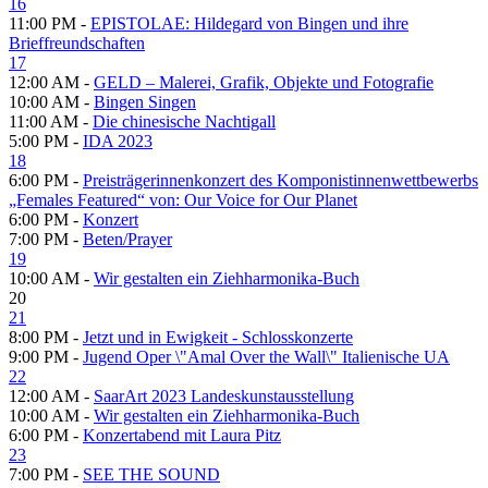
16
11:00 PM -
EPISTOLAE: Hildegard von Bingen und ihre
Brieffreundschaften
17
12:00 AM -
GELD – Malerei, Grafik, Objekte und Fotografie
10:00 AM -
Bingen Singen
11:00 AM -
Die chinesische Nachtigall
5:00 PM -
IDA 2023
18
6:00 PM -
Preisträgerinnenkonzert des Komponistinnenwettbewerbs
„Females Featured“ von: Our Voice for Our Planet
6:00 PM -
Konzert
7:00 PM -
Beten/Prayer
19
10:00 AM -
Wir gestalten ein Ziehharmonika-Buch
20
21
8:00 PM -
Jetzt und in Ewigkeit - Schlosskonzerte
9:00 PM -
Jugend Oper \"Amal Over the Wall\" Italienische UA
22
12:00 AM -
SaarArt 2023 Landeskunstausstellung
10:00 AM -
Wir gestalten ein Ziehharmonika-Buch
6:00 PM -
Konzertabend mit Laura Pitz
23
7:00 PM -
SEE THE SOUND