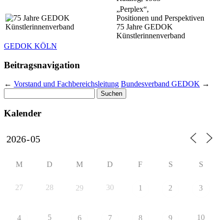
„Perplex“,
Positionen und Perspektiven
75 Jahre GEDOK
Künstlerinnenverband
GEDOK KÖLN
Beitragsnavigation
←
Vorstand und Fachbereichsleitung
Bundesverband GEDOK
→
Suchen
nach:
Kalender
M
D
M
D
F
S
S
27
28
30
29
1
2
3
5
10
4
6
7
8
9