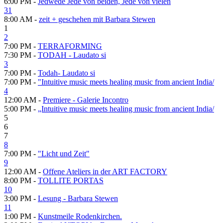
6:00 PM -
Jedwede Jede von beiden, Jede von vielen
31
8:00 AM -
zeit + geschehen mit Barbara Stewen
1
2
7:00 PM -
TERRAFORMING
7:30 PM -
TODAH - Laudato si
3
7:00 PM -
Todah- Laudato si
7:00 PM -
"Intuitive music meets healing music from ancient India/
4
12:00 AM -
Premiere - Galerie Incontro
5:00 PM -
„Intuitive music meets healing music from ancient India/
5
6
7
8
7:00 PM -
"Licht und Zeit"
9
12:00 AM -
Offene Ateliers in der ART FACTORY
8:00 PM -
TOLLITE PORTAS
10
3:00 PM -
Lesung - Barbara Stewen
11
1:00 PM -
Kunstmeile Rodenkirchen.