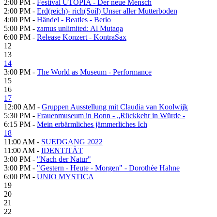
2:00 PM -
Festival UTOPIA - Der neue Mensch
2:00 PM -
Erd(reich)- rich(Soil) Unser aller Mutterboden
4:00 PM -
Händel - Beatles - Berio
5:00 PM -
zamus unlimited: Al Mutaqa
6:00 PM -
Release Konzert - KontraSax
12
13
14
3:00 PM -
The World as Museum - Performance
15
16
17
12:00 AM -
Gruppen Ausstellung mit Claudia van Koolwijk
5:30 PM -
Frauenmuseum in Bonn - „Rückkehr in Würde -
6:15 PM -
Mein erbärmliches jämmerliches Ich
18
11:00 AM -
SUEDGANG 2022
11:00 AM -
IDENTITÄT
3:00 PM -
"Nach der Natur"
3:00 PM -
"Gestern - Heute - Morgen" - Dorothée Hahne
6:00 PM -
UNIO MYSTICA
19
20
21
22