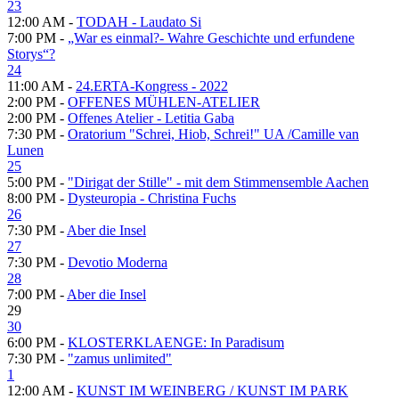
23
12:00 AM -
TODAH - Laudato Si
7:00 PM -
„War es einmal?- Wahre Geschichte und erfundene
Storys“?
24
11:00 AM -
24.ERTA-Kongress - 2022
2:00 PM -
OFFENES MÜHLEN-ATELIER
2:00 PM -
Offenes Atelier - Letitia Gaba
7:30 PM -
Oratorium "Schrei, Hiob, Schrei!" UA /Camille van
Lunen
25
5:00 PM -
"Dirigat der Stille" - mit dem Stimmensemble Aachen
8:00 PM -
Dysteuropia - Christina Fuchs
26
7:30 PM -
Aber die Insel
27
7:30 PM -
Devotio Moderna
28
7:00 PM -
Aber die Insel
29
30
6:00 PM -
KLOSTERKLAENGE: In Paradisum
7:30 PM -
"zamus unlimited"
1
12:00 AM -
KUNST IM WEINBERG / KUNST IM PARK