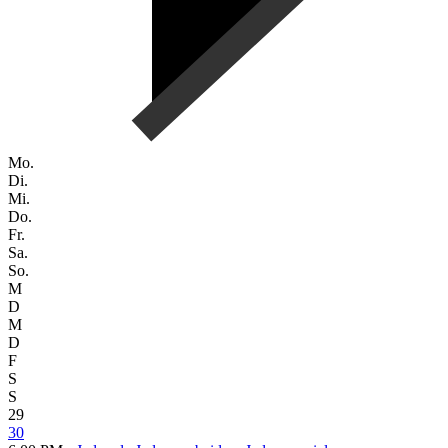
Mo.
Di.
Mi.
Do.
Fr.
Sa.
So.
M
D
M
D
F
S
S
29
30