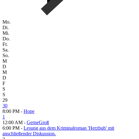
Mo.
Di.
Mi.
Do.
Fr.
Sa.
So.
M
D
M
D
F
S
S
29
30
8:00 PM -
Hope
1
12:00 AM -
GerneGroß
6:00 PM -
Lesung aus dem Kriminalroman 'Herzbub' mit
anschließender Diskussion.